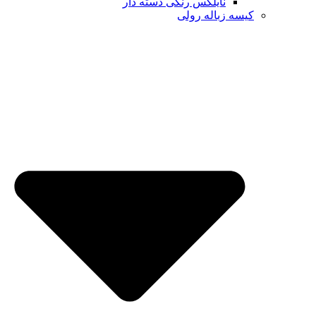
نایلکس رنگی دسته دار
کیسه زباله رولی