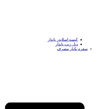
کیسه اسلایدر پایدار
دبل زیپ پایدار
سفره یکبار مصرف