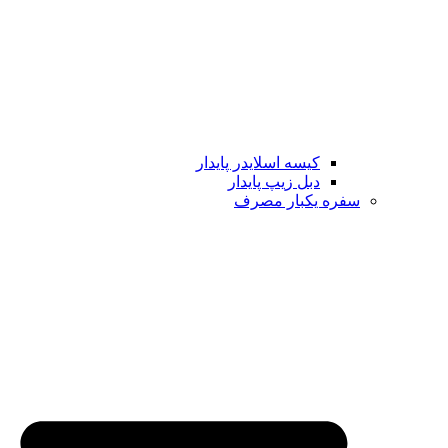
کیسه اسلایدر پایدار
دبل زیپ پایدار
سفره یکبار مصرف