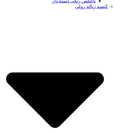
نایلکس رنگی دسته دار
کیسه زباله رولی