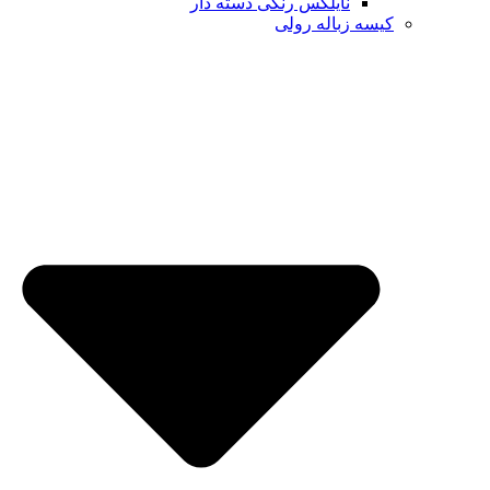
نایلکس رنگی دسته دار
کیسه زباله رولی