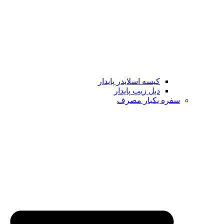
کیسه اسلایدر پایدار
دبل زیپ پایدار
سفره یکبار مصرف