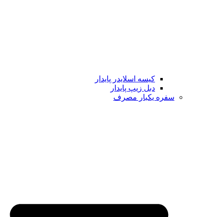
کیسه اسلایدر پایدار
دبل زیپ پایدار
سفره یکبار مصرف