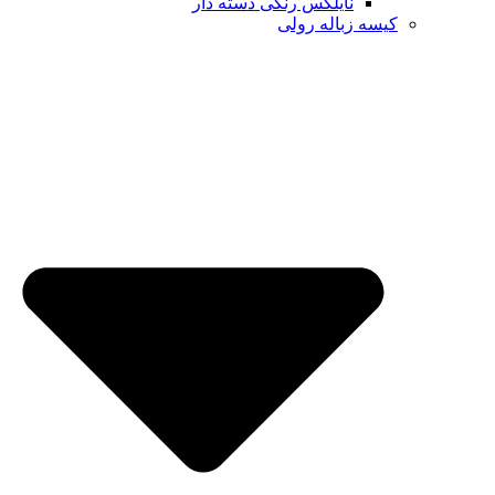
نایلکس رنگی دسته دار
کیسه زباله رولی