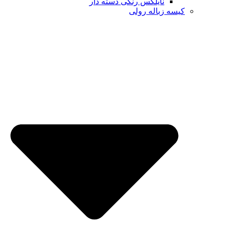
نایلکس رنگی دسته دار
کیسه زباله رولی