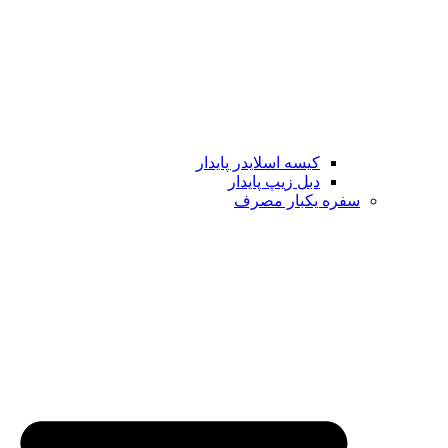
کیسه اسلایدر پایدار
دبل زیپ پایدار
سفره یکبار مصرف